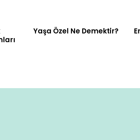
k
Yaşa Özel Ne Demektir?
E
mları