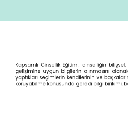
Kapsamlı Cinsellik Eğitimi; cinselliğin biliş
gelişimine uygun bilgilerin alınmasını olanak
yaptıkları seçimlerin kendilerinin ve başkal
koruyabilme konusunda gerekli bilgi birikimi, 
Kapsamlı
Kapsamlı
Cinsellik
Cinsellik
Eğitimi
Eğitimi
Nedir?
Neden
Önemlidir