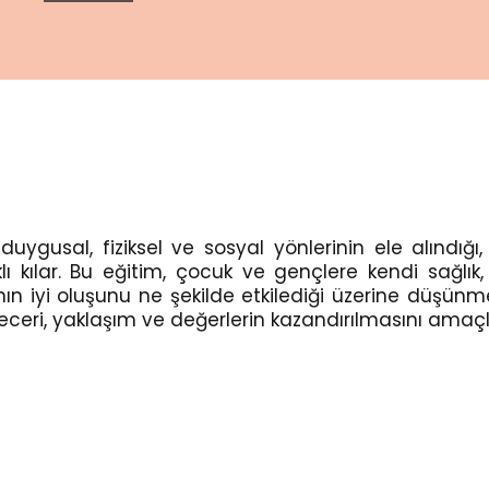
sel, duygusal, fiziksel ve sosyal yönlerinin ele alın
lı kılar. Bu eğitim, çocuk ve gençlere kendi sağlık
arının iyi oluşunu ne şekilde etkilediği üzerine düş
beceri, yaklaşım ve değerlerin kazandırılmasını amaçl
Kapsamlı
Cinsellik
Eğitiminin
Kazanımları
?
Nelerdir?