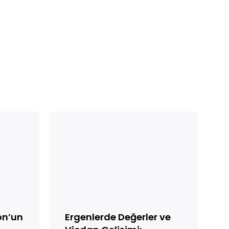
Ergenlerde
Değerler
ve
Vicdan
Gelişimi:
Topluluğun
Gücü
on’un
Ergenlerde Değerler ve