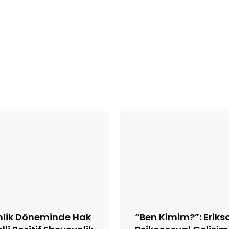
“Ben
nde
Kimim?”:
Erikson’un
Psikososyal
Gelişim
ik
Kuramı
Işığında
Ergenlikte
Kimlik
nlik Döneminde Hak
“Ben Kimim?”: Eriks
Arayışı