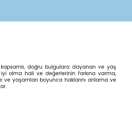
dığı, kapsamlı, doğru bulgulara dayanan ve yaş
, iyi olma hali ve değerlerinin farkına varma,
ünme ve yaşamları boyunca haklarını anlama ve
ar.
Yaşa
En
Özel
ve
Ne
Ce
Demektir?