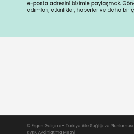
e-posta adresini bizimle paylaşmak. Gön
adımları, etkinlikler, haberler ve daha bir
© Ergen Gelişimi - Türkiye Aile Sağlığı ve Planlaması 
KVKK Aydınlatma Metni