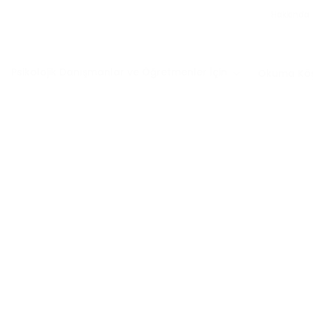
Hakkında
Psikolojik Danışmanlar ve Öğretmenler İçin
Okuma Köş