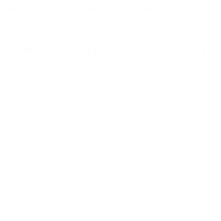
Merak Ettiklerimiz Köşesi
Bülten Arşivi
KVKK
İletişim
Giriş
Ar
Etkinlikler
esi
Kütüphane
Üye Olun