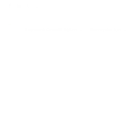
İçeriği
Görüntüle
facebook
linkedin
youtube
instagram
Kapsamlı Cinsellik Eğitimi
Ebeveynler İçin