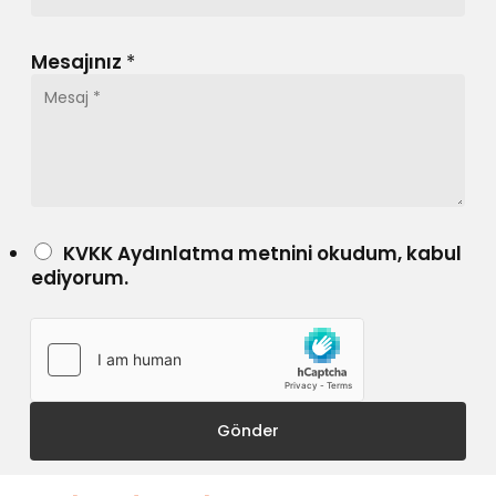
Mesajınız
*
K
KVKK Aydınlatma metnini okudum, kabul
V
ediyorum.
K
K
*
Gönder