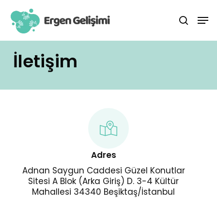
İçeriği
Men
Görüntüle
Arama
İletişim
Adres
Adnan Saygun Caddesi Güzel Konutlar
Sitesi A Blok (Arka Giriş) D. 3-4 Kültür
Mahallesi 34340 Beşiktaş/İstanbul